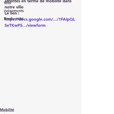
attentes en terme de mobilité dans 
Vélo
notre ville
événements
Le lien : 
Biodiversité
https://docs.google.com/.../1FAIpQL
SeTKwP5.../viewform
Mobilité