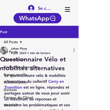
Se connecter
WhatsApp
Post
All Posts
Johan Pluvy
All Posts
6 juil. 2023
1 min de lecture
Questionnaire Vélo et
Alimentation
mobilités alternatives
Résilience alimentaire
Nature en ville
Le questionnaire vélo & mobilités 
alternatives du collectif 
Carry en 
Sensibilisation
Transition
 est en ligne, répondez et 
Déchets
partagez autour de vous pour avoir 
Fresque du Climat
un maximum de réponses et 
connaître les problématiques et vos 
Mobilité