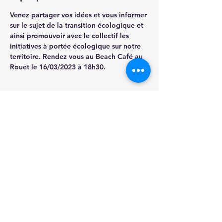
Venez partager vos idées et vous informer 
sur le sujet de la transition écologique et 
ainsi promouvoir avec le collectif les 
initiatives à portée écologique sur notre 
territoire. Rendez vous au Beach Café au 
Rouet le 16/03/2023 à 18h30.
Partager cet événement
Carry en Transition
Transition écologique Mobilités douces Vélo
Biodiversité Energie Qualité de L'air Carry le
Rouet Côte Bleue Bouches du Rhone Calanques